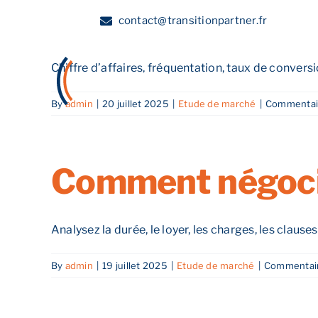
Quels indicateurs
Skip
contact@transitionpartner.fr
to
content
Chiffre d’affaires, fréquentation, taux de conversion
A propos
By
admin
|
20 juillet 2025
|
Etude de marché
|
Commentai
Comment négocie
Analysez la durée, le loyer, les charges, les clauses d
By
admin
|
19 juillet 2025
|
Etude de marché
|
Commentair