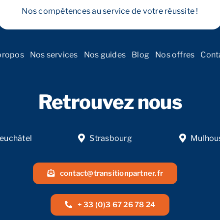
Nos compétences au service de votre réussite !
propos
Nos services
Nos guides
Blog
Nos offres
Cont
Retrouvez nous
euchâtel
Strasbourg
Mulhou
contact@transitionpartner.fr
+ 33 (0)3 67 26 78 24