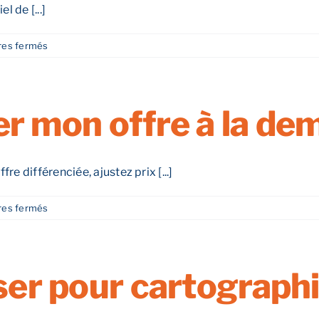
étude ?
l de [...]
sur
es fermés
Quelle
est
l’importance
du
 mon offre à la dem
flux
piéton
et
routier ?
e différenciée, ajustez prix [...]
sur
es fermés
Comment
adapter
mon
offre
iser pour cartographi
à
la
demande