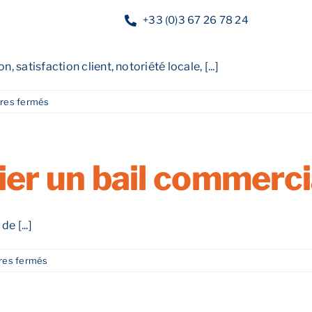
 suivre après l’impl
+33 (0)3 67 26 78 24
, satisfaction client, notoriété locale, [...]
Nos services
Nos guides
Blog
Nos of
sur
res fermés
Quels
indicateurs
suivre
après
r un bail commerci
l’implantation ?
e [...]
sur
es fermés
Comment
négocier
un