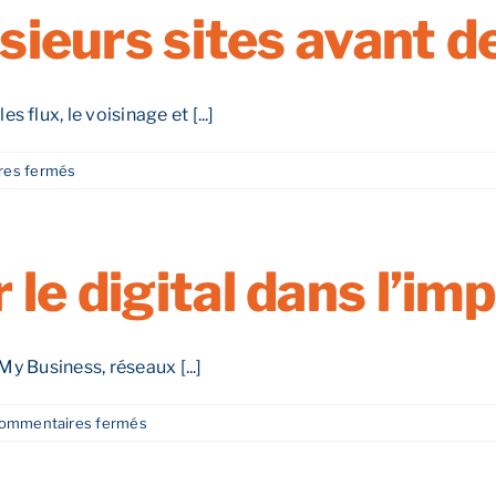
bail
usieurs sites avant de
commercial
avantageux ?
flux, le voisinage et [...]
sur
es fermés
Faut-
il
visiter
plusieurs
 le digital dans l’imp
sites
avant
de
choisir ?
My Business, réseaux [...]
sur
ommentaires fermés
Quelle
place
pour