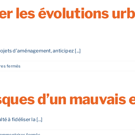
le
 les évolutions urba
digital
dans
l’implantation
locale ?
ojets d’aménagement, anticipez [...]
sur
es fermés
Comment
intégrer
les
évolutions
isques d’un mauvais
urbaines
et
les
projets
 à fidéliser la [...]
locaux ?
sur
ommentaires fermés