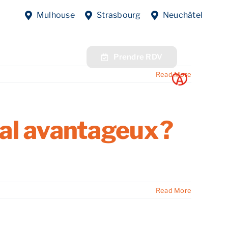
antation ?
Mulhouse
Strasbourg
Neuchâtel
fres
Contact
Prendre RDV
Read More
al avantageux ?
Read More