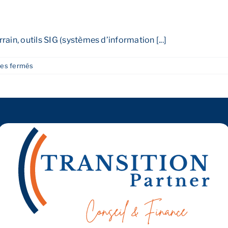
locale ?
ain, outils SIG (systèmes d’information [...]
sur
es fermés
Quels
outils
utiliser
pour
cartographier
la
concurrence ?