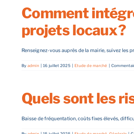
Comment intégrer
projets locaux ?
Renseignez-vous auprès de la mairie, suivez les pr
By
admin
|
16 juillet 2025
|
Etude de marché
|
Commentair
Quels sont les r
Baisse de fréquentation, coûts fixes élevés, difficulté
By
admin
|
15 juillet 2025
|
Etude de marché
,
Générale
|
C