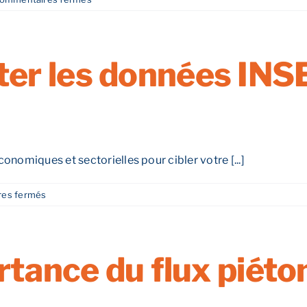
Quels
sont
les
risques
er les données INS
d’un
mauvais
emplacement ?
onomiques et sectorielles pour cibler votre [...]
sur
es fermés
Comment
exploiter
les
données
rtance du flux piéton
INSEE
pour
mon