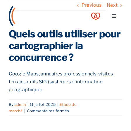
Skip
Previous
Next
to
Toggle
content
Navigati
Quels outils utiliser pour
A propos
cartographier la
Nos services
concurrence ?
Nos guides
Google Maps, annuaires professionnels, visites
terrain, outils SIG (systèmes d’information
Blog
géographique).
By
admin
|
11 juillet 2025
|
Etude de
Nos offres
sur
marché
|
Commentaires fermés
Quels
outils
Contact
utiliser