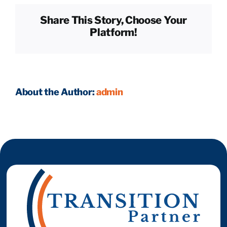
pour
Share This Story, Choose Your
cartographier
Reprendre son entreprise en 12 mois
Platform!
la
concurrence ?
Estimez votre entreprise
About the Author:
admin
Prendre RDV