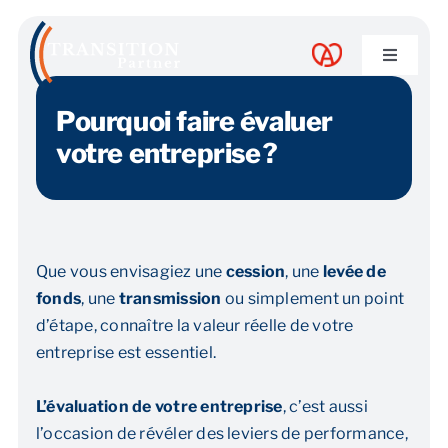
Skip
to
Toggle
content
Navigati
A propos
Pourquoi faire évaluer
votre entreprise ?
Nos services
Nos guides
Que vous envisagiez une
cession
, une
levée de
fonds
, une
transmission
ou simplement un point
Blog
d’étape, connaître la valeur réelle de votre
entreprise est essentiel.
Nos offres
L’évaluation de votre entreprise
, c’est aussi
l’occasion de révéler des leviers de performance,
Contact