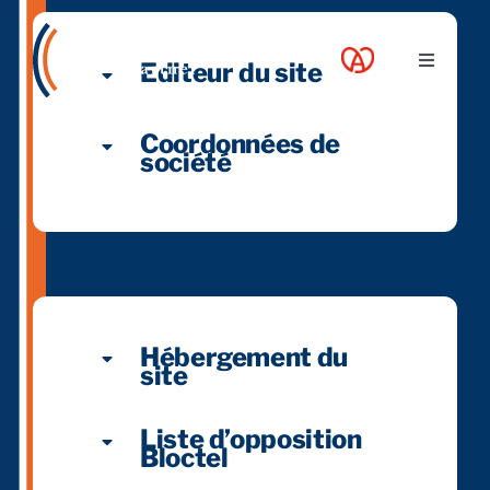
Skip
to
Editeur du site
Toggle
content
Navigati
A propos
Coordonnées de
société
Nos services
Nos guides
Blog
Hébergement du
site
Nos offres
Liste d’opposition
Bloctel
Contact