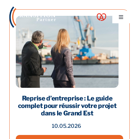
Skip
to
Toggle
content
Navigati
A propos
Nos services
Nos guides
Blog
Reprise d’entreprise : Le guide
complet pour réussir votre projet
dans le Grand Est
Nos offres
10.05.2026
Contact