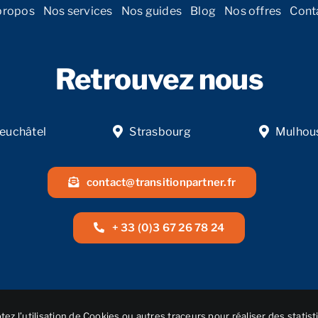
propos
Nos services
Nos guides
Blog
Nos offres
Cont
Retrouvez nous
euchâtel
Strasbourg
Mulhou
contact@transitionpartner.fr
+ 33 (0)3 67 26 78 24
ez l’utilisation de Cookies ou autres traceurs pour réaliser des statist