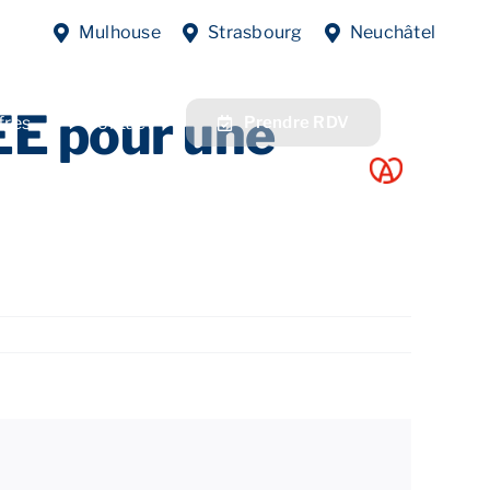
Previous
Next
Mulhouse
Strasbourg
Neuchâtel
EE pour une
fres
Contact
Prendre RDV