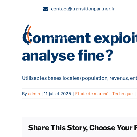
Skip
contact@transitionpartner.fr
to
content
Comment exploit
A propos
analyse fine ?
Utilisez les bases locales (population, revenus, e
By
admin
|
11 juillet 2025
|
Etude de marché - Technique
|
Share This Story, Choose Your 