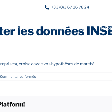
+33 (0)3 67 26 78 24
er les données INS
Nos services
Nos guides
Blog
Nos of
ntreprises), croisez avec vos hypothèses de marché.
sur
Commentaires fermés
Comment
exploiter
les
données
Platform!
INSEE
pour