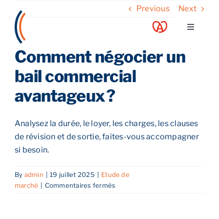
Skip
Previous
Next
to
Toggle
content
Navigati
Comment négocier un
A propos
bail commercial
Nos services
avantageux ?
Nos guides
Analysez la durée, le loyer, les charges, les clauses
de révision et de sortie, faites-vous accompagner
Blog
si besoin.
By
admin
|
19 juillet 2025
|
Etude de
Nos offres
sur
marché
|
Commentaires fermés
Comment
négocier
Contact
un