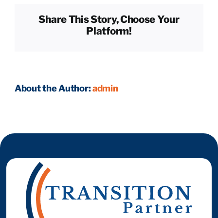
bail
Share This Story, Choose Your
commercial
Reprendre son entreprise en 12 mois
Platform!
avantageux ?
Estimez votre entreprise
About the Author:
admin
Prendre RDV