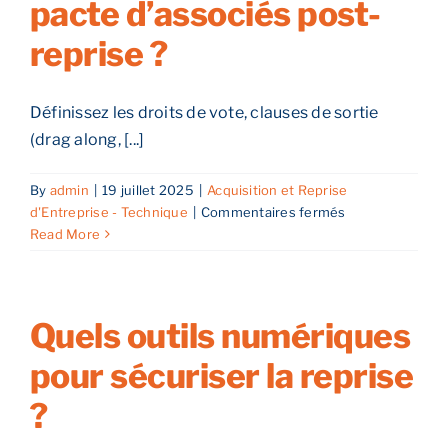
pacte d’associés post-
performance
post-
reprise ?
reprise
Reprendre son entreprise en 12 mois
?
Définissez les droits de vote, clauses de sortie
Estimez votre entreprise
(drag along, [...]
Prendre RDV
By
admin
|
19 juillet 2025
|
Acquisition et Reprise
sur
d'Entreprise - Technique
|
Commentaires fermés
Comment
Read More
structurer
un
pacte
d’associés
Quels outils numériques
post-
pour sécuriser la reprise
reprise
?
?