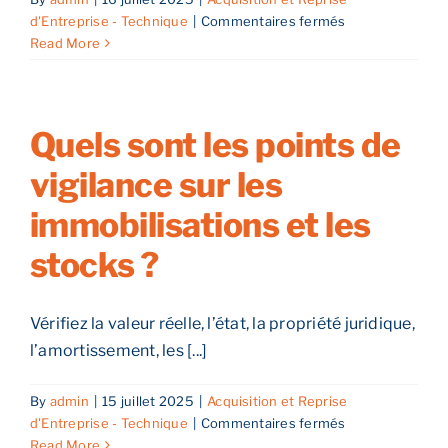
sur
d'Entreprise - Technique
|
Commentaires fermés
Quelles
Read More
sont
les
obligations
réglementaires
Quels sont les points de
sectorielles
vigilance sur les
?
immobilisations et les
stocks ?
Vérifiez la valeur réelle, l’état, la propriété juridique,
l’amortissement, les [...]
By
admin
|
15 juillet 2025
|
Acquisition et Reprise
sur
d'Entreprise - Technique
|
Commentaires fermés
Quels
Read More