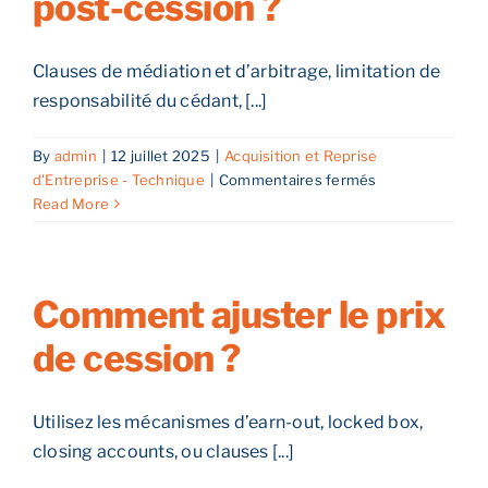
post-cession ?
d’une
entreprise
en
Clauses de médiation et d’arbitrage, limitation de
difficulté
?
responsabilité du cédant, [...]
By
admin
|
12 juillet 2025
|
Acquisition et Reprise
sur
d'Entreprise - Technique
|
Commentaires fermés
Quels
Read More
outils
juridiques
pour
prévenir
Comment ajuster le prix
les
de cession ?
litiges
post-
cession
?
Utilisez les mécanismes d’earn-out, locked box,
closing accounts, ou clauses [...]