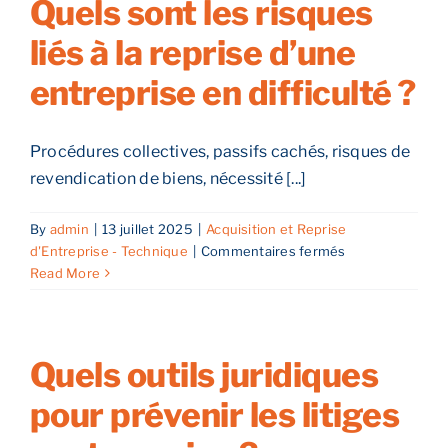
Quels sont les risques
capital
liés à la reprise d’une
et
la
entreprise en difficulté ?
gouvernance
?
Procédures collectives, passifs cachés, risques de
revendication de biens, nécessité [...]
By
admin
|
13 juillet 2025
|
Acquisition et Reprise
sur
d'Entreprise - Technique
|
Commentaires fermés
Quels
Read More
sont
les
risques
liés
Quels outils juridiques
à
pour prévenir les litiges
la
reprise