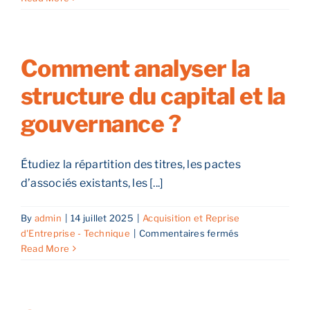
sont
les
points
de
Comment analyser la
vigilance
structure du capital et la
sur
les
gouvernance ?
immobilisations
et
les
Étudiez la répartition des titres, les pactes
stocks
?
d’associés existants, les [...]
By
admin
|
14 juillet 2025
|
Acquisition et Reprise
sur
d'Entreprise - Technique
|
Commentaires fermés
Comment
Read More
analyser
la
structure
du