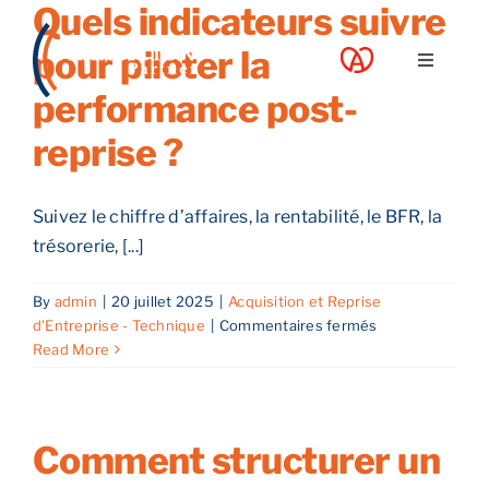
Quels indicateurs suivre
Skip
to
pour piloter la
Toggle
content
Navigati
performance post-
A propos
reprise ?
Nos services
Suivez le chiffre d’affaires, la rentabilité, le BFR, la
trésorerie, [...]
Nos guides
By
admin
|
20 juillet 2025
|
Acquisition et Reprise
sur
d'Entreprise - Technique
|
Commentaires fermés
Blog
Quels
Read More
indicateurs
suivre
Nos offres
pour
piloter
Comment structurer un
la
Contact