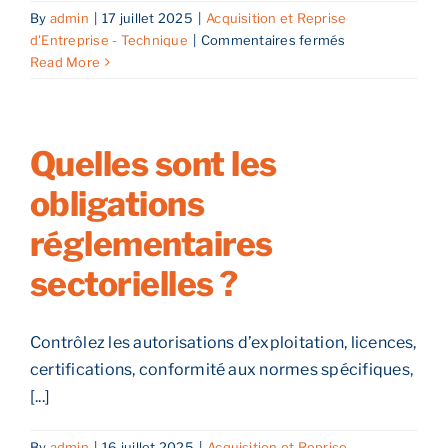
By
admin
|
17 juillet 2025
|
Acquisition et Reprise
sur
d'Entreprise - Technique
|
Commentaires fermés
Comment
Read More
anticiper
l’intégration
post-
reprise
Quelles sont les
?
obligations
réglementaires
sectorielles ?
Contrôlez les autorisations d’exploitation, licences,
certifications, conformité aux normes spécifiques,
[...]
By
admin
|
16 juillet 2025
|
Acquisition et Reprise