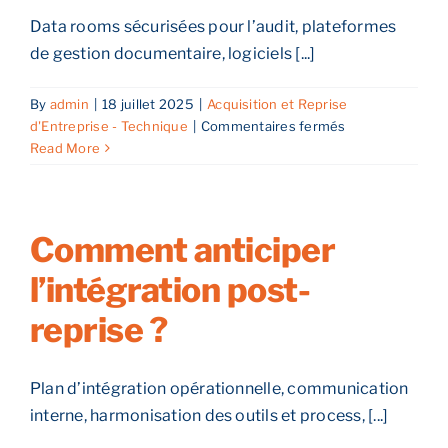
Data rooms sécurisées pour l’audit, plateformes
de gestion documentaire, logiciels [...]
By
admin
|
18 juillet 2025
|
Acquisition et Reprise
sur
d'Entreprise - Technique
|
Commentaires fermés
Quels
Read More
outils
numériques
pour
sécuriser
Comment anticiper
la
l’intégration post-
reprise
?
reprise ?
Plan d’intégration opérationnelle, communication
interne, harmonisation des outils et process, [...]