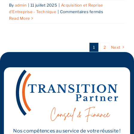
By
admin
|
11 juillet 2025
|
Acquisition et Reprise
sur
d'Entreprise - Technique
|
Commentaires fermés
Comment
Read More
ajuster
le
prix
de
1
2
Next
cession
?
Nos compétences au service de votre réussite !