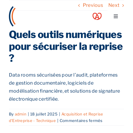
Skip
Previous
Next
to
Toggle
content
Navigati
Quels outils numériques
A propos
pour sécuriser la reprise
Nos services
?
Nos guides
Data rooms sécurisées pour l’audit, plateformes
de gestion documentaire, logiciels de
Blog
modélisation financière, et solutions de signature
électronique certifiée.
Nos offres
By
admin
|
18 juillet 2025
|
Acquisition et Reprise
sur
d'Entreprise - Technique
|
Commentaires fermés
Quels
Contact