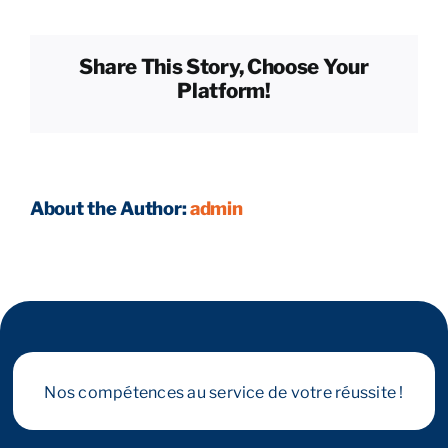
outils
numériques
pour
Reprendre son entreprise en 12 mois
Share This Story, Choose Your
sécuriser
Platform!
la
reprise
Estimez votre entreprise
?
Prendre RDV
About the Author:
admin
Nos compétences au service de votre réussite !