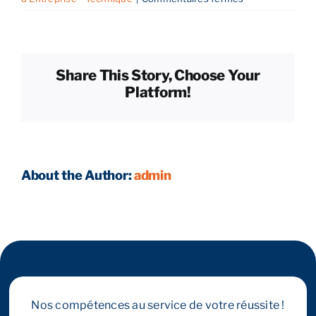
Quelles
sont
Reprendre son entreprise en 12 mois
les
obligations
Share This Story, Choose Your
réglementaires
Estimez votre entreprise
Platform!
sectorielles
?
Prendre RDV
About the Author:
admin
Nos compétences au service de votre réussite !