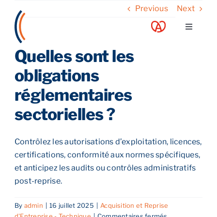
Skip
Previous
Next
to
Toggle
content
Navigati
Quelles sont les
A propos
obligations
Nos services
réglementaires
sectorielles ?
Nos guides
Contrôlez les autorisations d’exploitation, licences,
Blog
certifications, conformité aux normes spécifiques,
et anticipez les audits ou contrôles administratifs
Nos offres
post-reprise.
By
admin
|
16 juillet 2025
|
Acquisition et Reprise
Contact
sur
d'Entreprise - Technique
|
Commentaires fermés