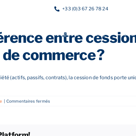
+33 (0)3 67 26 78 24
férence entre cession
Nos services
Nos guides
Blog
Nos of
s de commerce ?
été (actifs, passifs, contrats), la cession de fonds porte uni
sur
ue
|
Commentaires fermés
Quelle
est
la
différence
Platform!
entre