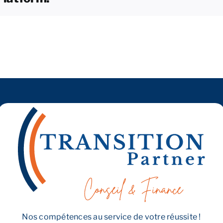
cession
de
titres
et
cession
de
fonds
de
commerce ?
Nos compétences au service de votre réussite !