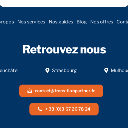
propos
Nos services
Nos guides
Blog
Nos offres
Cont
Retrouvez nous
euchâtel
Strasbourg
Mulhou
contact@transitionpartner.fr
+ 33 (0)3 67 26 78 24