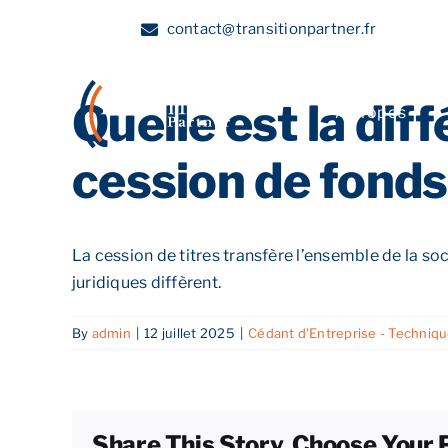
Skip
contact@transitionpartner.fr
to
content
Quelle est la dif
A propos
cession de fond
La cession de titres transfère l’ensemble de la soci
juridiques diffèrent.
By
admin
|
12 juillet 2025
|
Cédant d'Entreprise - Techniq
Share This Story, Choose Your 