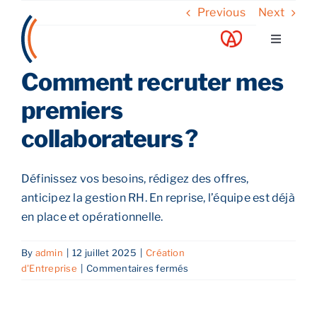
Skip
Previous
Next
to
Toggle
content
Navigati
Comment recruter mes
A propos
premiers
Nos services
collaborateurs ?
Nos guides
Définissez vos besoins, rédigez des offres,
anticipez la gestion RH. En reprise, l’équipe est déjà
Blog
en place et opérationnelle.
By
admin
|
12 juillet 2025
|
Création
Nos offres
sur
d'Entreprise
|
Commentaires fermés
Comment
recruter
Contact
mes