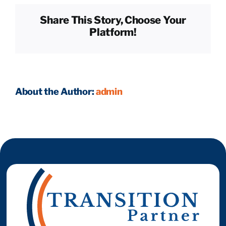
premiers
Share This Story, Choose Your
collaborateurs ?
Reprendre son entreprise en 12 mois
Platform!
Estimez votre entreprise
About the Author:
admin
Prendre RDV