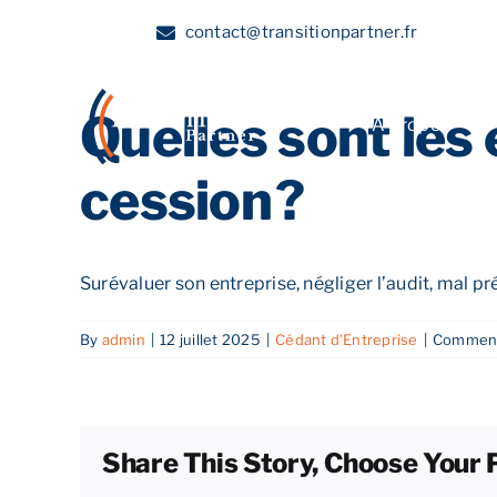
Skip
contact@transitionpartner.fr
to
content
Quelles sont les 
A propos
cession ?
Surévaluer son entreprise, négliger l’audit, mal pré
By
admin
|
12 juillet 2025
|
Cédant d'Entreprise
|
Comment
Share This Story, Choose Your 