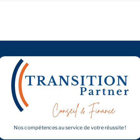
éviter
lors
d’une
cession ?
Nos compétences au service de votre réussite !