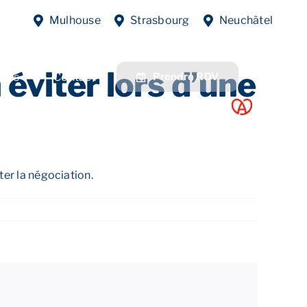
Previous
Next
Mulhouse
Strasbourg
Neuchâtel
 éviter lors d’une
fres
Contact
Prendre RDV
ter la négociation.