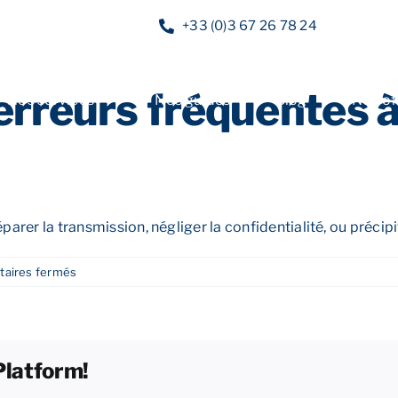
+33 (0)3 67 26 78 24
erreurs fréquentes à
Nos services
Nos guides
Blog
Nos of
parer la transmission, négliger la confidentialité, ou précipi
sur
aires fermés
Quelles
sont
les
erreurs
Platform!
fréquentes
à