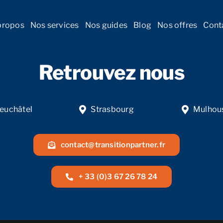
propos
Nos services
Nos guides
Blog
Nos offres
Cont
Retrouvez nous
euchâtel
Strasbourg
Mulhou
contact@transitionpartner.fr
+ 33 (0)3 67 26 78 24