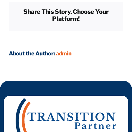
conséquences
Share This Story, Choose Your
fiscales
Reprendre son entreprise en 12 mois
Platform!
d’une
levée
de
Estimez votre entreprise
fonds ?
About the Author:
admin
Prendre RDV