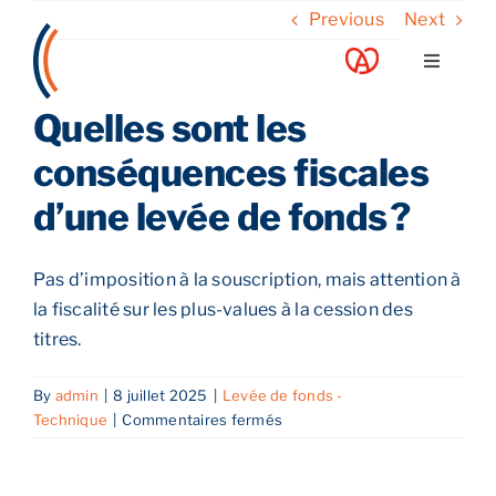
Skip
Previous
Next
to
Toggle
content
Navigati
Quelles sont les
A propos
conséquences fiscales
Nos services
d’une levée de fonds ?
Nos guides
Pas d’imposition à la souscription, mais attention à
la fiscalité sur les plus-values à la cession des
Blog
titres.
By
admin
|
8 juillet 2025
|
Levée de fonds -
Nos offres
sur
Technique
|
Commentaires fermés
Quelles
sont
Contact
les