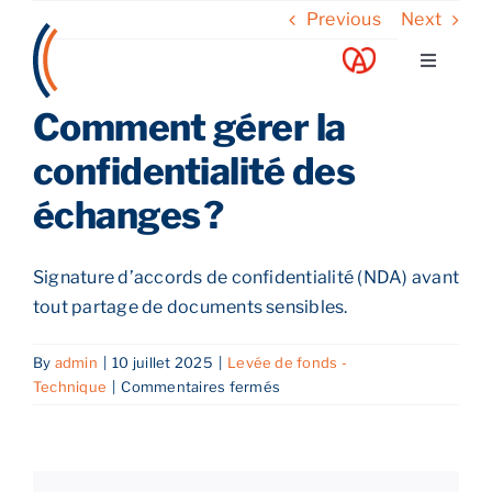
Skip
Previous
Next
to
Toggle
content
Navigati
Comment gérer la
A propos
confidentialité des
Nos services
échanges ?
Nos guides
Signature d’accords de confidentialité (NDA) avant
tout partage de documents sensibles.
Blog
By
admin
|
10 juillet 2025
|
Levée de fonds -
sur
Technique
|
Commentaires fermés
Nos offres
Comment
gérer
la
Contact
confidentialité