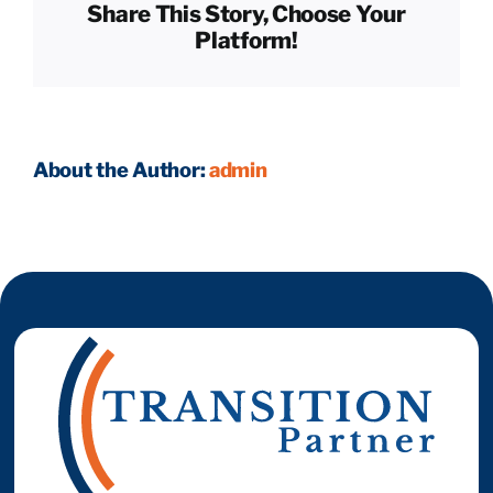
Share This Story, Choose Your
des
Platform!
échanges ?
Reprendre son entreprise en 12 mois
Estimez votre entreprise
About the Author:
admin
Prendre RDV