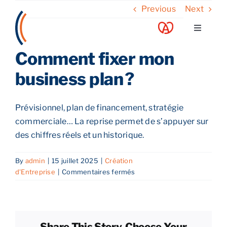
Skip
Previous
Next
to
Toggle
content
Navigati
Comment fixer mon
A propos
business plan ?
Nos services
Prévisionnel, plan de financement, stratégie
commerciale… La reprise permet de s’appuyer sur
Nos guides
des chiffres réels et un historique.
Blog
By
admin
|
15 juillet 2025
|
Création
sur
d'Entreprise
|
Commentaires fermés
Comment
Nos offres
fixer
mon
business
Contact
Share This Story, Choose Your
plan ?