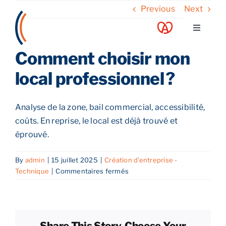
Skip
Previous
Next
to
Toggle
content
Navigati
Comment choisir mon
A propos
local professionnel ?
Nos services
Analyse de la zone, bail commercial, accessibilité,
coûts. En reprise, le local est déjà trouvé et
Nos guides
éprouvé.
Blog
By
admin
|
15 juillet 2025
|
Création d'entreprise -
sur
Technique
|
Commentaires fermés
Comment
Nos offres
choisir
mon
local
Contact
Share This Story, Choose Your
professionnel ?