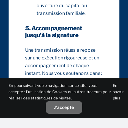
ouverture du capital ou
transmission familiale.
5. Accompagnement
jusqu’à la signature
Une transmission réussie repose
sur une exécution rigoureuse et un
accompagnement de chaque
instant. Nous vous soutenons dans :
En poursuivant votre navigation sur ce site, vous
En
Le
pilotage du calendrier
acceptez l’utilisation de Cookies ou autres traceurs pour
savoir
pour éviter les négociations
réaliser des statistiques de visites.
plus
interminables qui pourraient
J'accepte
éroder la valeur.
La coordination avec vos
conseils (avocats, experts-