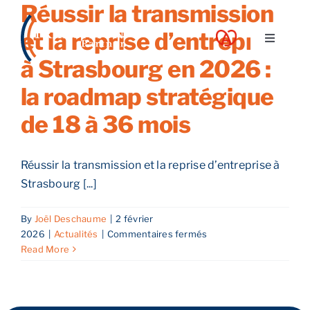
Réussir la transmission
Skip
to
et la reprise d’entreprise
Toggle
content
Navigati
à Strasbourg en 2026 :
A propos
la roadmap stratégique
de 18 à 36 mois
Nos services
Réussir la transmission et la reprise d’entreprise à
Nos guides
Strasbourg [...]
Blog
By
Joël Deschaume
|
2 février
sur
2026
|
Actualités
|
Commentaires fermés
Réussir
Read More
Nos offres
la
transmission
et
Contact
la