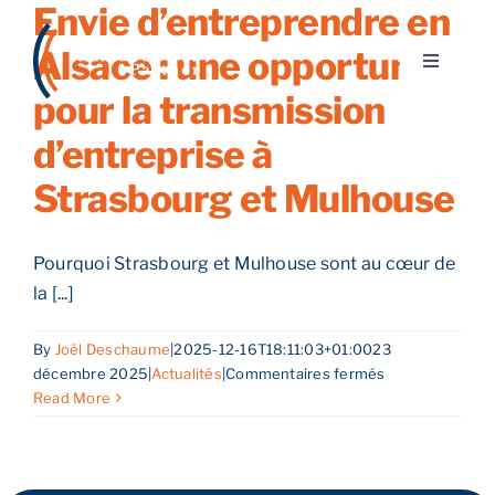
Envie d’entreprendre en
Skip
to
Alsace : une opportunité
Toggle
content
Navigati
pour la transmission
A propos
d’entreprise à
Strasbourg et Mulhouse
Nos services
Pourquoi Strasbourg et Mulhouse sont au cœur de
Nos guides
la [...]
Blog
By
Joël Deschaume
|
2025-12-16T18:11:03+01:00
23
sur
décembre 2025
|
Actualités
|
Commentaires fermés
Envie
Read More
Nos offres
d’entreprendre
en
Alsace
Contact
: