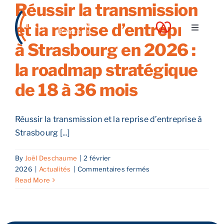
Réussir la transmission
Skip
to
et la reprise d’entreprise
Toggle
content
Navigati
à Strasbourg en 2026 :
A propos
la roadmap stratégique
de 18 à 36 mois
Nos services
Réussir la transmission et la reprise d’entreprise à
Nos guides
Strasbourg [...]
Blog
By
Joël Deschaume
|
2 février
sur
2026
|
Actualités
|
Commentaires fermés
Réussir
Read More
Nos offres
la
transmission
et
Contact
la