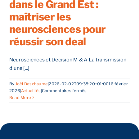
dans le Grand Est :
:
un
Reprendre son entreprise en 12 mois
maîtriser les
processus
qui
neurosciences pour
ne
Estimez votre entreprise
se
réussir son deal
fait
pas
Prendre RDV
du
Neurosciences et Décision M & A La transmission
jour
d'une [...]
au
lendemain
By
Joël Deschaume
|
2026-02-02T09:38:20+01:00
16 février
sur
2026
|
Actualités
|
Commentaires fermés
Reprise
Read More
d’entreprise
dans
le
Grand
Est
: