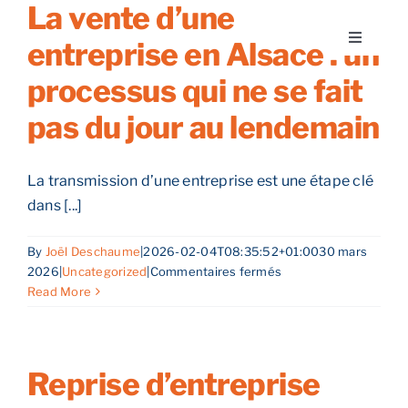
La vente d’une
Skip
to
entreprise en Alsace : un
Toggle
content
Navigati
processus qui ne se fait
A propos
pas du jour au lendemain
Nos services
La transmission d’une entreprise est une étape clé
Nos guides
dans [...]
By
Joël Deschaume
|
2026-02-04T08:35:52+01:00
30 mars
Blog
sur
2026
|
Uncategorized
|
Commentaires fermés
La
Read More
vente
Nos offres
d’une
entreprise
en
Reprise d’entreprise
Contact
Alsace