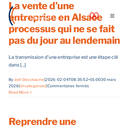
La vente d’une
Skip
to
entreprise en Alsace : un
Toggle
content
Navigati
processus qui ne se fait
A propos
pas du jour au lendemain
Nos services
La transmission d’une entreprise est une étape clé
dans [...]
Nos guides
By
Joël Deschaume
|
2026-02-04T08:35:52+01:00
30 mars
sur
2026
|
Uncategorized
|
Commentaires fermés
Blog
La
Read More
vente
d’une
Nos offres
entreprise
en
Reprendre une
Alsace
Contact