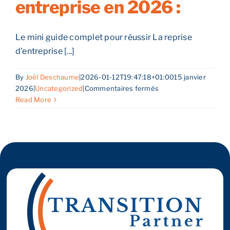
entreprise en 2026 :
:
un
processus
Reprendre son entreprise en 12 mois
qui
Le mini guide complet pour réussir La reprise
ne
d'entreprise [...]
se
Estimez votre entreprise
fait
By
Joël Deschaume
|
2026-01-12T19:47:18+01:00
15 janvier
pas
sur
2026
|
Uncategorized
|
Commentaires fermés
du
Prendre RDV
Reprendre
Read More
jour
une
au
entreprise
lendemain
en
2026
: