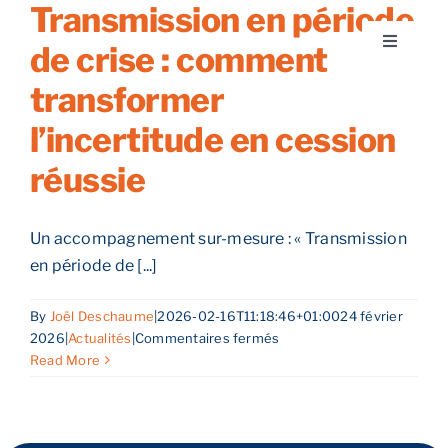
Transmission en période
Skip
to
de crise : comment
Toggle
content
Navigati
transformer
A propos
l’incertitude en cession
Nos services
réussie
Nos guides
Un accompagnement sur-mesure : « Transmission
en période de [...]
Blog
By
Joël Deschaume
|
2026-02-16T11:18:46+01:00
24 février
sur
2026
|
Actualités
|
Commentaires fermés
Nos offres
Transmission
Read More
en
période
Contact
de
crise