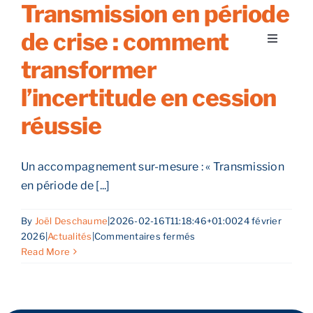
Transmission en période
Skip
to
de crise : comment
Toggle
content
Navigati
transformer
A propos
l’incertitude en cession
réussie
Nos services
Un accompagnement sur-mesure : « Transmission
Nos guides
en période de [...]
Blog
By
Joël Deschaume
|
2026-02-16T11:18:46+01:00
24 février
sur
2026
|
Actualités
|
Commentaires fermés
Transmission
Read More
Nos offres
en
période
de
Contact
crise