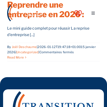
Reprendre une
Skip
to
entreprise en 2026 :
Toggle
content
Navigati
A propos
Le mini guide complet pour réussir La reprise
d'entreprise [...]
Nos services
By
Joël Deschaume
|
2026-01-12T19:47:18+01:00
15 janvier
sur
2026
|
Uncategorized
|
Commentaires fermés
Nos guides
Reprendre
Read More
une
entreprise
Blog
en
2026
:
Nos offres
Contact