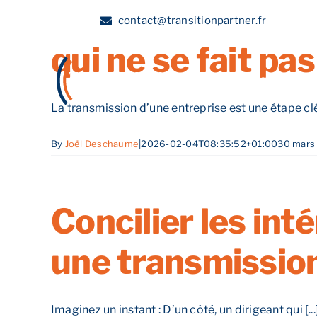
La vente d’une e
Skip
contact@transitionpartner.fr
to
qui ne se fait pa
content
A propos
La transmission d’une entreprise est une étape clé 
By
Joël Deschaume
|
2026-02-04T08:35:52+01:00
30 mars
Concilier les int
une transmission
Imaginez un instant : D’un côté, un dirigeant qui [...