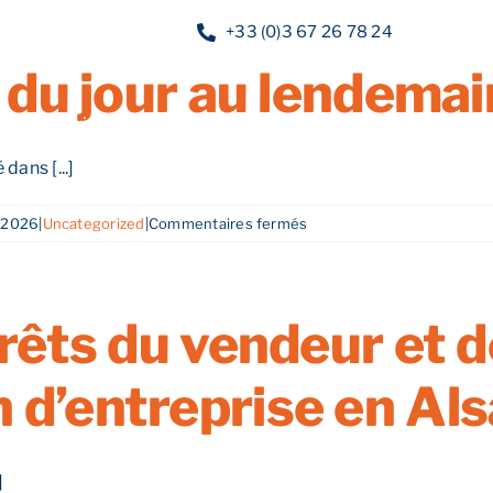
ntreprise en Alsace 
+33 (0)3 67 26 78 24
s du jour au lendemai
Nos services
Nos guides
Blog
Nos of
dans [...]
sur
 2026
|
Uncategorized
|
Commentaires fermés
La
vente
d’une
entreprise
érêts du vendeur et 
en
Alsace
 d’entreprise en Al
:
un
processus
qui
]
ne