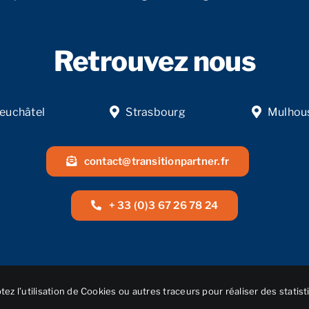
Retrouvez nous
euchâtel
Strasbourg
Mulhou
contact@transitionpartner.fr
+ 33 (0)3 67 26 78 24
ez l’utilisation de Cookies ou autres traceurs pour réaliser des statist
© Réalisation
NEXAGO
• 2025 • Transition Partner