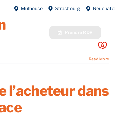
: un processus
Mulhouse
Strasbourg
Neuchâtel
n
fres
Contact
Prendre RDV
Read More
de l’acheteur dans
sace