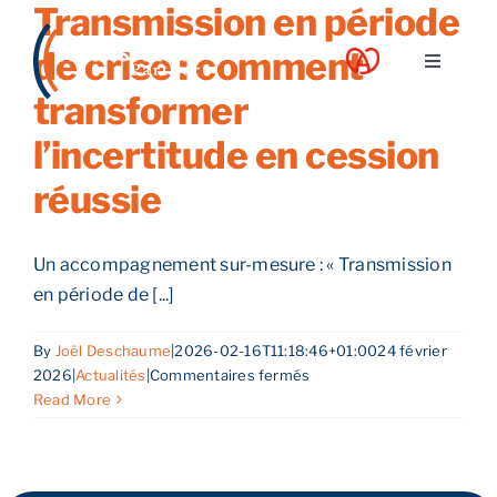
Transmission en période
Skip
to
de crise : comment
Toggle
content
Navigati
transformer
A propos
l’incertitude en cession
réussie
Nos services
Un accompagnement sur-mesure : « Transmission
Nos guides
en période de [...]
Blog
By
Joël Deschaume
|
2026-02-16T11:18:46+01:00
24 février
sur
2026
|
Actualités
|
Commentaires fermés
Transmission
Read More
Nos offres
en
période
de
Contact
crise