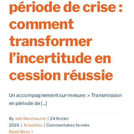
période de crise :
dans
le
Grand
comment
Est
:
transformer
10
micro-
chantiers
l’incertitude en
stratégiques
cession réussie
Un accompagnement sur-mesure : « Transmission
en période de [...]
By
Joël Deschaume
|
24 février
sur
2026
|
Actualités
|
Commentaires fermés
Transmission
Read More