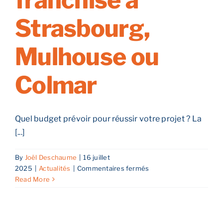
franchise à
évaluer
le
Strasbourg,
bon
timing
Mulhouse ou
Colmar
Quel budget prévoir pour réussir votre projet ? La
[...]
By
Joël Deschaume
|
16 juillet
sur
2025
|
Actualités
|
Commentaires fermés
Investir
Read More
dans
une
franchise
à