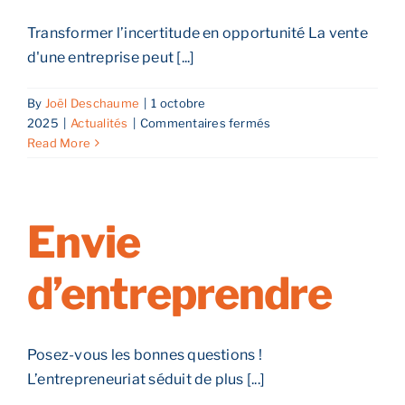
Transformer l’incertitude en opportunité La vente
d'une entreprise peut [...]
By
Joël Deschaume
|
1 octobre
sur
2025
|
Actualités
|
Commentaires fermés
Comment
Read More
vendre
son
entreprise
à
Envie
Strasbourg
en
d’entreprendre
période
économique
incertaine
:
Posez-vous les bonnes questions !
transformer
L’entrepreneuriat séduit de plus [...]
l’incertitude
en