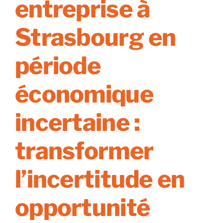
entreprise à
pour
réussir
Strasbourg en
son
deal
période
économique
incertaine :
transformer
l’incertitude en
opportunité