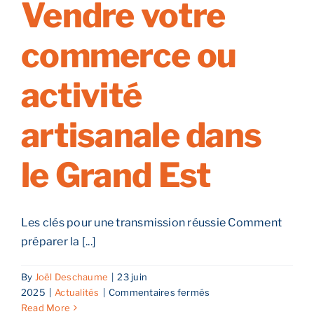
Vendre votre
Strasbourg,
Mulhouse
commerce ou
ou
Colmar
activité
artisanale dans
le Grand Est
Les clés pour une transmission réussie Comment
préparer la [...]
By
Joël Deschaume
|
23 juin
sur
2025
|
Actualités
|
Commentaires fermés
Vendre
Read More