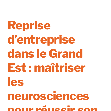
en
période
de
crise
Reprise
:
comment
d’entreprise
transformer
l’incertitude
en
dans le Grand
cession
réussie
Est : maîtriser
les
neurosciences
pour réussir son