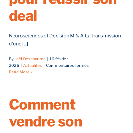
deal
Neurosciences et Décision M & A La transmission
d'une [...]
By
Joël Deschaume
|
16 février
sur
2026
|
Actualités
|
Commentaires fermés
Reprise
Read More
d’entreprise
dans
le
Grand
Comment
Est
:
vendre son
maîtriser
les
neurosciences