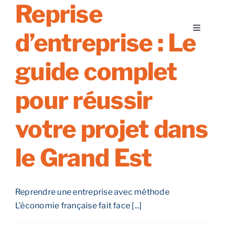
Reprise
Skip
to
Toggle
d’entreprise : Le
content
Navigati
A propos
guide complet
Nos services
pour réussir
votre projet dans
Nos guides
le Grand Est
Blog
Nos offres
Reprendre une entreprise avec méthode
L'économie française fait face [...]
Contact