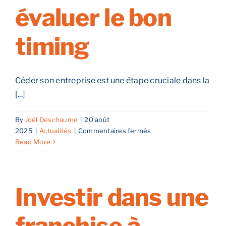
évaluer le bon
timing
Céder son entreprise est une étape cruciale dans la
[...]
By
Joël Deschaume
|
20 août
sur
2025
|
Actualités
|
Commentaires fermés
Céder
Read More
son
entreprise
dans
le
Investir dans une
Grand
Est,
comment