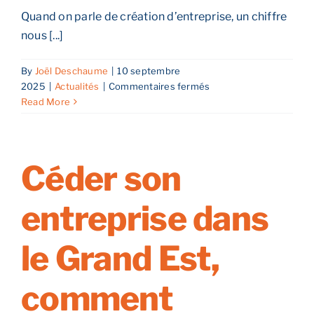
Quand on parle de création d’entreprise, un chiffre
nous [...]
By
Joël Deschaume
|
10 septembre
sur
2025
|
Actualités
|
Commentaires fermés
Le
Read More
financement
de
la
création
Céder son
d’entreprise
en
entreprise dans
France
et
en
le Grand Est,
Alsace
comment