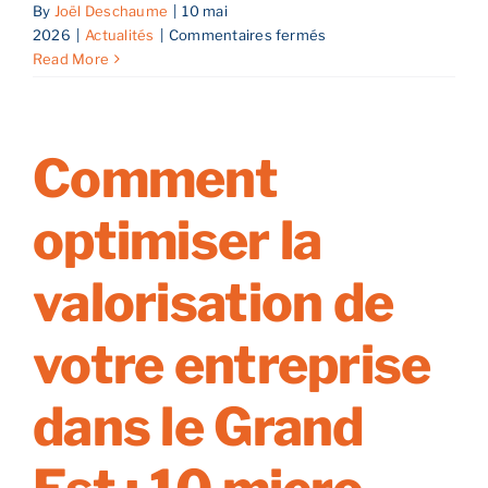
By
Joël Deschaume
|
10 mai
sur
2026
|
Actualités
|
Commentaires fermés
Reprise
Reprendre son entreprise en 12 mois
Read More
d’entreprise
:
Le
Estimez votre entreprise
guide
Comment
complet
pour
Prendre RDV
optimiser la
réussir
votre
projet
valorisation de
dans
le
votre entreprise
Grand
Est
dans le Grand