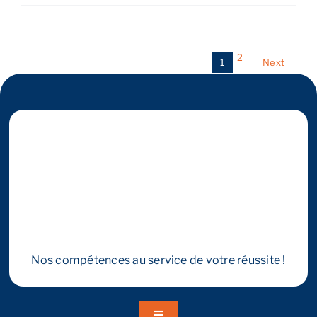
votre
commerce
ou
activité
2
1
Next
artisanale
dans
le
Grand
Est
Nos compétences au service de votre réussite !