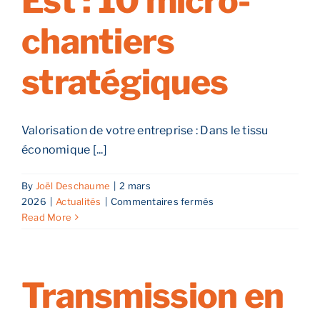
Est : 10 micro-
chantiers
stratégiques
Valorisation de votre entreprise : Dans le tissu
économique [...]
By
Joël Deschaume
|
2 mars
sur
2026
|
Actualités
|
Commentaires fermés
Comment
Read More
optimiser
la
valorisation
de
Transmission en
votre
entreprise