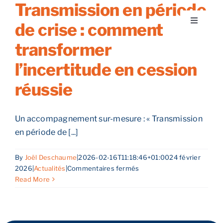
Transmission en période
Skip
to
de crise : comment
Toggle
content
Navigati
transformer
A propos
l’incertitude en cession
Nos services
réussie
Nos guides
Un accompagnement sur-mesure : « Transmission
en période de [...]
Blog
By
Joël Deschaume
|
2026-02-16T11:18:46+01:00
24 février
sur
2026
|
Actualités
|
Commentaires fermés
Nos offres
Transmission
Read More
en
période
Contact
de
crise