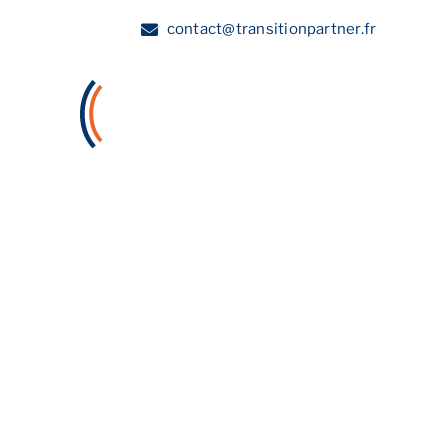
Skip
contact@transitionpartner.fr
to
content
A propos