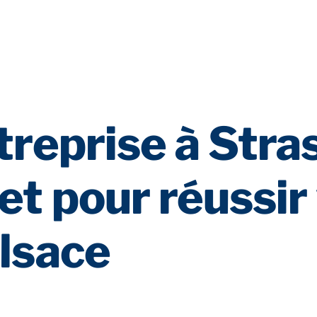
treprise à Stra
t pour réussir
lsace