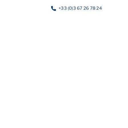
+33 (0)3 67 26 78 24
Nos services
Nos guides
Blog
Nos of