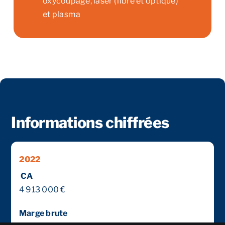
oxycoupage, laser (fibre et optique)
et plasma
Informations chiffrées
2022
CA
4 913 000 €
Marge brute