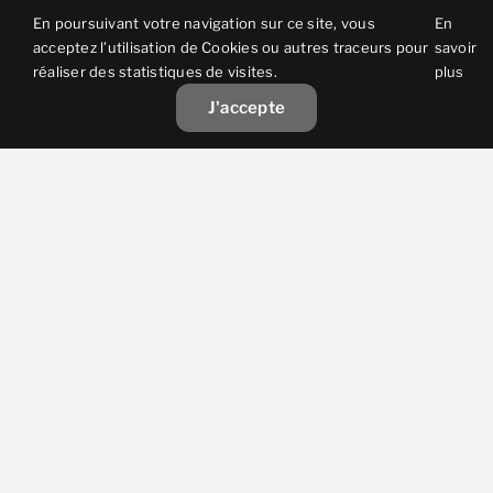
194 000 €
En poursuivant votre navigation sur ce site, vous
En
acceptez l’utilisation de Cookies ou autres traceurs pour
savoir
EBE (retraité)
réaliser des statistiques de visites.
plus
193 000 €
J'accepte
Res.exploité
N/A
Res.net
Nb personnes
2023
CA