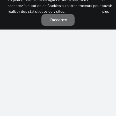
En poursuivant votre navigation sur ce site, vous
En
acceptez l’utilisation de Cookies ou autres traceurs pour
savoir
réaliser des statistiques de visites.
plus
J'accepte
Cette offre vous plaît ?
Partagez-la sans plus
attendre