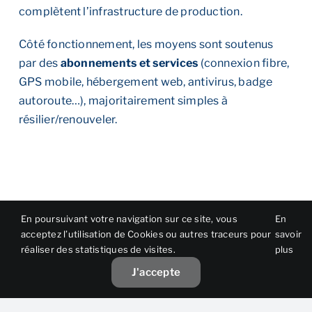
complètent l’infrastructure de production.
Côté fonctionnement, les moyens sont soutenus
par des
abonnements et services
(connexion fibre,
GPS mobile, hébergement web, antivirus, badge
autoroute…), majoritairement simples à
résilier/renouveler.
En poursuivant votre navigation sur ce site, vous
En
Points forts
acceptez l’utilisation de Cookies ou autres traceurs pour
savoir
réaliser des statistiques de visites.
plus
Positionnement qualité /
J'accepte
compétence reconnue (partie haute
de la concurrence).