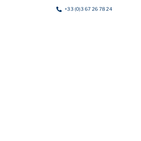
+33 (0)3 67 26 78 24
Nos services
Nos guides
Blog
Nos of