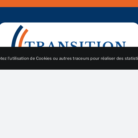
ez l’utilisation de Cookies ou autres traceurs pour réaliser des statist
Nos compétences au service de votre réussite !
propos
Nos services
Nos guides
Blog
Nos offres
Cont