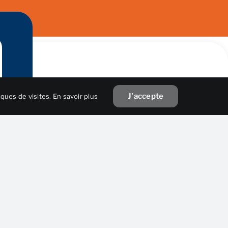
J'accepte
iques de visites.
En savoir plus
act