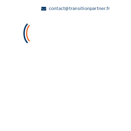
Skip
contact@transitionpartner.fr
to
content
A propos