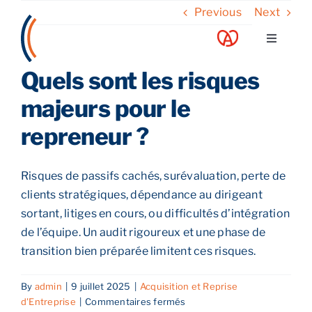
Skip
Previous
Next
to
Toggle
content
Navigati
Quels sont les risques
A propos
majeurs pour le
Nos services
repreneur ?
Nos guides
Risques de passifs cachés, surévaluation, perte de
clients stratégiques, dépendance au dirigeant
Blog
sortant, litiges en cours, ou difficultés d’intégration
de l’équipe. Un audit rigoureux et une phase de
transition bien préparée limitent ces risques.
Nos offres
By
admin
|
9 juillet 2025
|
Acquisition et Reprise
sur
d'Entreprise
|
Commentaires fermés
Contact