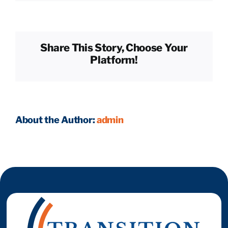
Quels
sont
les
Reprendre son entreprise en 12 mois
risques
Share This Story, Choose Your
majeurs
Platform!
pour
Estimez votre entreprise
le
repreneur
?
Prendre RDV
About the Author:
admin