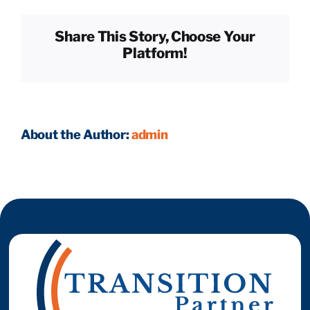
utiliser
pour
Share This Story, Choose Your
réaliser
Reprendre son entreprise en 12 mois
Platform!
une
cartographie
de
Estimez votre entreprise
la
concurrence ?
Prendre RDV
About the Author:
admin