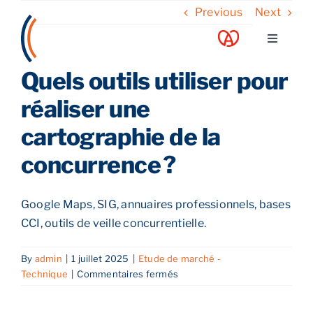
Skip
Previous
Next
to
Toggle
content
Navigati
Quels outils utiliser pour
A propos
réaliser une
Nos services
cartographie de la
concurrence ?
Nos guides
Google Maps, SIG, annuaires professionnels, bases
Blog
CCI, outils de veille concurrentielle.
By
admin
|
1 juillet 2025
|
Etude de marché -
Nos offres
sur
Technique
|
Commentaires fermés
Quels
outils
Contact