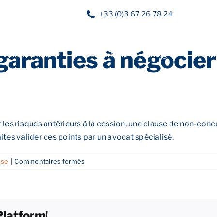
+33 (0)3 67 26 78 24
garanties à négocier 
Nos services
Nos guides
Blog
Nos of
 les risques antérieurs à la cession, une clause de non-conc
ites valider ces points par un avocat spécialisé.
sur
ise
|
Commentaires fermés
Quelles
sont
les
garanties
Platform!
à