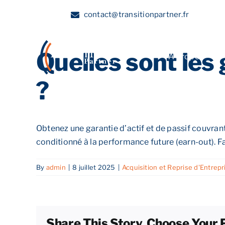
Skip
contact@transitionpartner.fr
to
content
Quelles sont les 
A propos
?
Obtenez une garantie d’actif et de passif couvrant
conditionné à la performance future (earn-out). Fa
By
admin
|
8 juillet 2025
|
Acquisition et Reprise d'Entrepr
Share This Story, Choose Your 