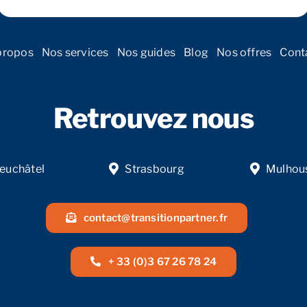
propos
Nos services
Nos guides
Blog
Nos offres
Cont
Retrouvez nous
euchâtel
Strasbourg
Mulhou
contact@transitionpartner.fr
+ 33 (0)3 67 26 78 24