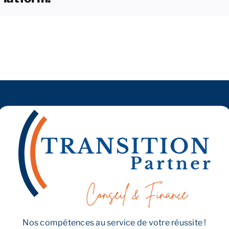
négocier
lors
de
la
reprise
?
Nos compétences au service de votre réussite !