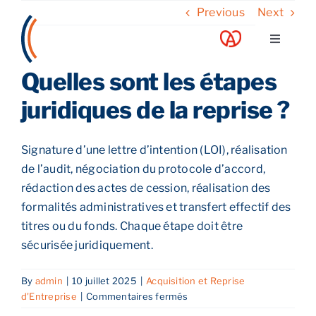
Skip
Previous
Next
to
Toggle
content
Navigati
Quelles sont les étapes
A propos
juridiques de la reprise ?
Nos services
Signature d’une lettre d’intention (LOI), réalisation
de l’audit, négociation du protocole d’accord,
Nos guides
rédaction des actes de cession, réalisation des
formalités administratives et transfert effectif des
Blog
titres ou du fonds. Chaque étape doit être
sécurisée juridiquement.
Nos offres
By
admin
|
10 juillet 2025
|
Acquisition et Reprise
sur
d'Entreprise
|
Commentaires fermés
Contact
Quelles