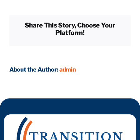
sont
les
Reprendre son entreprise en 12 mois
étapes
Share This Story, Choose Your
juridiques
Platform!
de
Estimez votre entreprise
la
reprise
?
Prendre RDV
About the Author:
admin