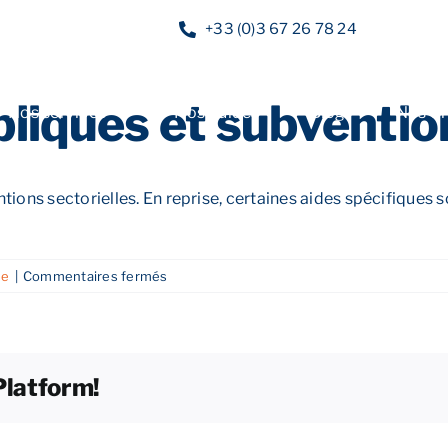
+33 (0)3 67 26 78 24
liques et subventions
Nos services
Nos guides
Blog
Nos of
tions sectorielles. En reprise, certaines aides spécifiques s
sur
ue
|
Commentaires fermés
Quelles
aides
publiques
et
Platform!
subventions
solliciter ?