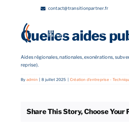
Skip
contact@transitionpartner.fr
to
content
Quelles aides pub
A propos
Aides régionales, nationales, exonérations, subven
reprise).
By
admin
|
8 juillet 2025
|
Création d'entreprise - Techniq
Share This Story, Choose Your 