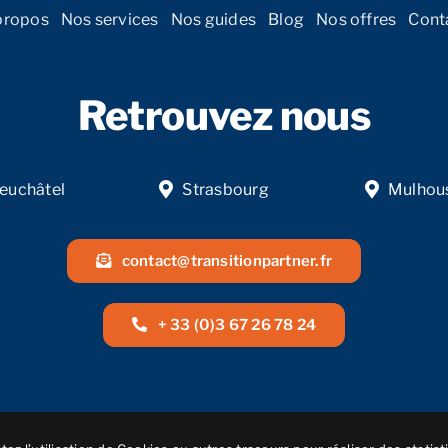
propos
Nos services
Nos guides
Blog
Nos offres
Cont
Retrouvez nous
euchâtel
Strasbourg
Mulhou
contact@transitionpartner.fr
+ 33 (0)3 67 26 78 24