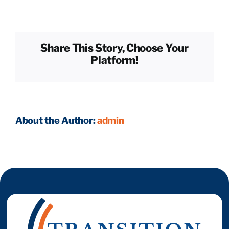
Quel
statut
juridique
Reprendre son entreprise en 12 mois
est
Share This Story, Choose Your
le
Platform!
plus
Estimez votre entreprise
adapté
à
mon
Prendre RDV
projet ?
About the Author:
admin