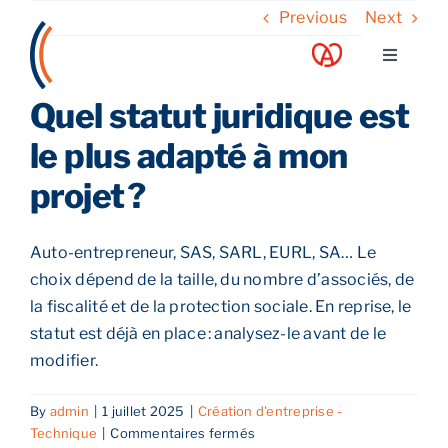
Skip
Previous
Next
to
Toggle
content
Navigati
Quel statut juridique est
A propos
le plus adapté à mon
Nos services
projet ?
Nos guides
Auto-entrepreneur, SAS, SARL, EURL, SA… Le
choix dépend de la taille, du nombre d’associés, de
Blog
la fiscalité et de la protection sociale. En reprise, le
statut est déjà en place : analysez-le avant de le
modifier.
Nos offres
By
admin
|
1 juillet 2025
|
Création d'entreprise -
sur
Technique
|
Commentaires fermés
Contact