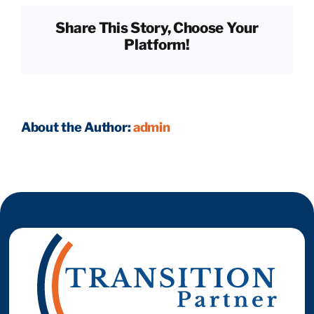
dossier
Share This Story, Choose Your
de
Reprendre son entreprise en 12 mois
Platform!
levée
de
fonds ?
Estimez votre entreprise
About the Author:
admin
Prendre RDV