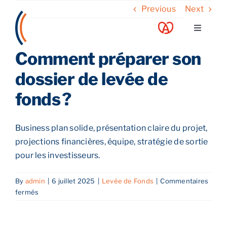
Skip
Previous
Next
to
Toggle
content
Navigati
Comment préparer son
A propos
dossier de levée de
Nos services
fonds ?
Nos guides
Business plan solide, présentation claire du projet,
projections financières, équipe, stratégie de sortie
Blog
pour les investisseurs.
By
admin
|
6 juillet 2025
|
Levée de Fonds
|
Commentaires
Nos offres
sur
fermés
Comment
préparer
Contact
son