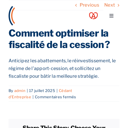
Skip
Previous
Next
to
Toggle
content
Navigati
Comment optimiser la
A propos
fiscalité de la cession ?
Nos services
Anticipez les abattements, le réinvestissement, le
régime de l’apport-cession, et sollicitez un
Nos guides
fiscaliste pour bâtir la meilleure stratégie.
Blog
By
admin
|
17 juillet 2025
|
Cédant
sur
d'Entreprise
|
Commentaires fermés
Comment
Nos offres
optimiser
la
fiscalité
Contact
Share This Story, Choose Your
de