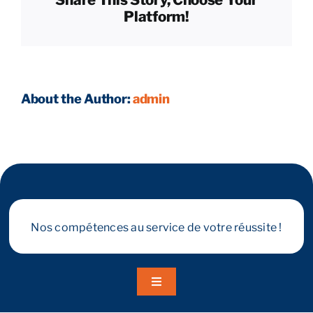
Platform!
la
cession ?
Reprendre son entreprise en 12 mois
Estimez votre entreprise
About the Author:
admin
Prendre RDV
Nos compétences au service de votre réussite !
Toggle
Navigation