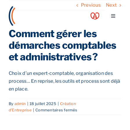
Skip
Previous
Next
to
Toggle
content
Navigati
Comment gérer les
A propos
démarches comptables
Nos services
et administratives ?
Nos guides
Choix d’un expert-comptable, organisation des
process… En reprise, les outils et process sont déjà
Blog
en place.
By
admin
|
18 juillet 2025
|
Création
Nos offres
sur
d'Entreprise
|
Commentaires fermés
Comment
gérer
Contact
les