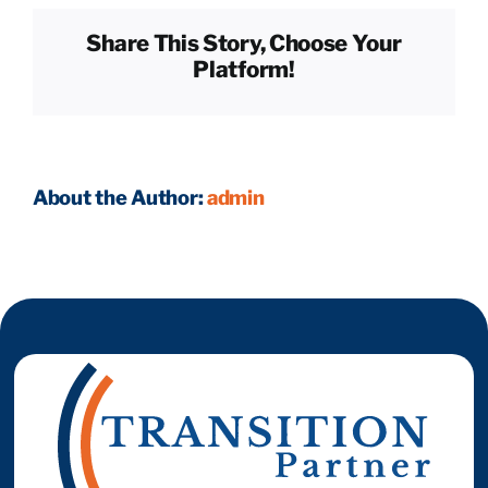
démarches
Share This Story, Choose Your
comptables
Reprendre son entreprise en 12 mois
Platform!
et
administratives ?
Estimez votre entreprise
About the Author:
admin
Prendre RDV