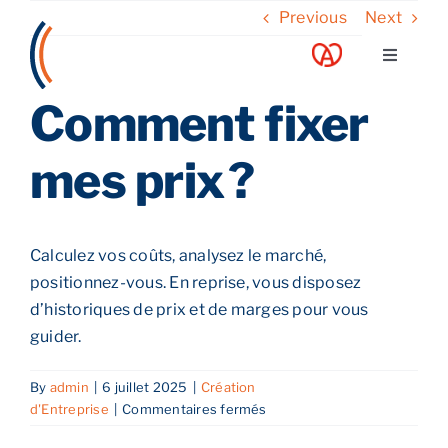
Skip
Previous
Next
to
Toggle
content
Navigati
Comment fixer
A propos
mes prix ?
Nos services
Nos guides
Calculez vos coûts, analysez le marché,
positionnez-vous. En reprise, vous disposez
Blog
d’historiques de prix et de marges pour vous
guider.
Nos offres
By
admin
|
6 juillet 2025
|
Création
sur
d'Entreprise
|
Commentaires fermés
Comment
Contact