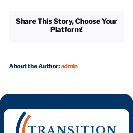
fixer
mes
prix ?
Reprendre son entreprise en 12 mois
Share This Story, Choose Your
Platform!
Estimez votre entreprise
Prendre RDV
About the Author:
admin