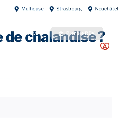
Previous
Next
Mulhouse
Strasbourg
Neuchâtel
 de chalandise ?
fres
Contact
Prendre RDV