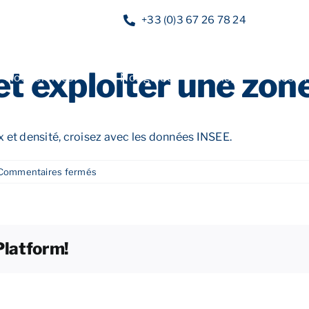
+33 (0)3 67 26 78 24
 exploiter une zone
Nos services
Nos guides
Blog
Nos of
ux et densité, croisez avec les données INSEE.
sur
Commentaires fermés
Comment
créer
et
exploiter
Platform!
une
zone
de
chalandise ?