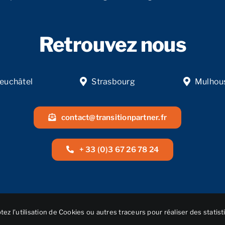
Retrouvez nous
euchâtel
Strasbourg
Mulhou
contact@transitionpartner.fr
+ 33 (0)3 67 26 78 24
ez l’utilisation de Cookies ou autres traceurs pour réaliser des statist
© Réalisation
NEXAGO
• 2025 • Transition Partner