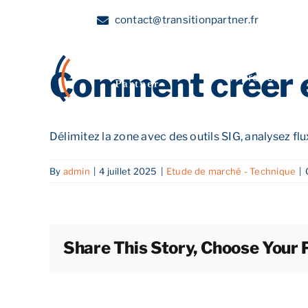
Skip
contact@transitionpartner.fr
to
content
Comment créer et
A propos
Délimitez la zone avec des outils SIG, analysez fl
By
admin
|
4 juillet 2025
|
Etude de marché - Technique
|
Share This Story, Choose Your 