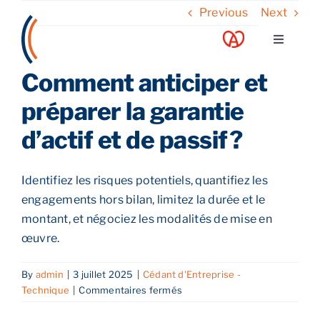
Skip
Previous
Next
to
Toggle
content
Navigati
Comment anticiper et
A propos
préparer la garantie
Nos services
d’actif et de passif ?
Nos guides
Identifiez les risques potentiels, quantifiez les
engagements hors bilan, limitez la durée et le
Blog
montant, et négociez les modalités de mise en
œuvre.
Nos offres
By
admin
|
3 juillet 2025
|
Cédant d'Entreprise -
sur
Technique
|
Commentaires fermés
Comment
Contact