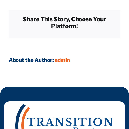
anticiper
et
préparer
Reprendre son entreprise en 12 mois
Share This Story, Choose Your
la
Platform!
garantie
d’actif
Estimez votre entreprise
et
de
passif ?
Prendre RDV
About the Author:
admin