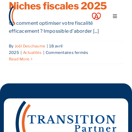
Niches fiscales 2025
Skip
to
Toggle
content
Ou comment optimiser votre fiscalité
Navigati
efficacement ? Impossible d’aborder [...]
A propos
By
Joël Deschaume
|
18 avril
Nos services
sur
2025
|
Actualités
|
Commentaires fermés
Niches
Read More
fiscales
Nos guides
2025
Blog
Nos offres
Contact