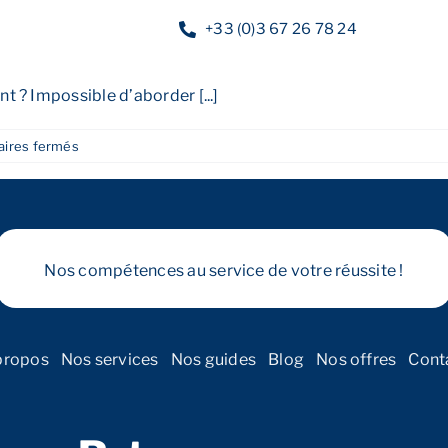
 2025
+33 (0)3 67 26 78 24
 ? Impossible d’aborder [...]
Nos services
Nos guides
Blog
Nos of
sur
ires fermés
Niches
fiscales
2025
Nos compétences au service de votre réussite !
propos
Nos services
Nos guides
Blog
Nos offres
Cont