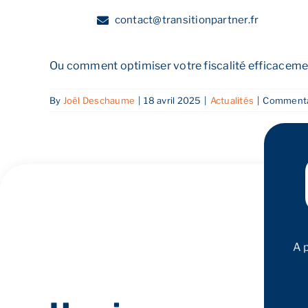
Niches fiscales
Skip
contact@transitionpartner.fr
to
content
Ou comment optimiser votre fiscalité efficacement
A propos
By
Joël Deschaume
|
18 avril 2025
|
Actualités
|
Commenta
A 