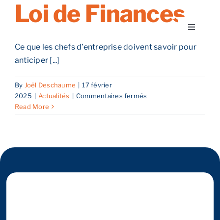
Loi de Finances
Skip
to
Toggle
content
Navigati
Ce que les chefs d’entreprise doivent savoir pour
A propos
anticiper [...]
Nos services
By
Joël Deschaume
|
17 février
sur
2025
|
Actualités
|
Commentaires fermés
Loi
Read More
Nos guides
de
Finances
Blog
Nos offres
Contact